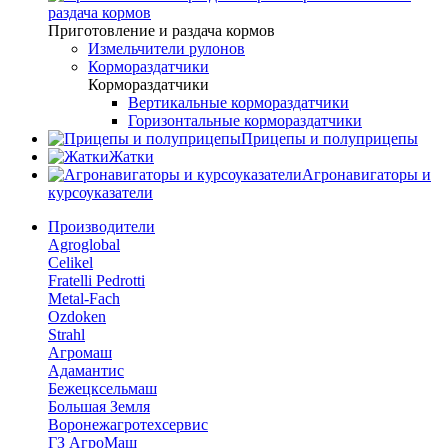
раздача кормов
Приготовление и раздача кормов
Измельчители рулонов
Кормораздатчики
Кормораздатчики
Вертикальные кормораздатчики
Горизонтальные кормораздатчики
Прицепы и полуприцепы
Жатки
Агронавигаторы и
курсоуказатели
Производители
Agroglobal
Celikel
Fratelli Pedrotti
Metal-Fach
Ozdoken
Strahl
Агромаш
Адамантис
Бежецксельмаш
Большая Земля
Воронежагротехсервис
ГЗ АгроМаш