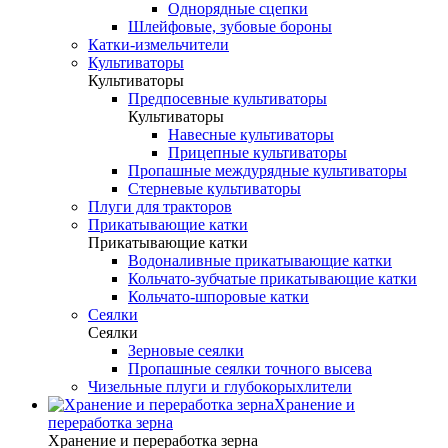
Однорядные сцепки
Шлейфовые, зубовые бороны
Катки-измельчители
Культиваторы
Культиваторы
Предпосевные культиваторы
Культиваторы
Навесные культиваторы
Прицепные культиваторы
Пропашные междурядные культиваторы
Стерневые культиваторы
Плуги для тракторов
Прикатывающие катки
Прикатывающие катки
Водоналивные прикатывающие катки
Кольчато-зубчатые прикатывающие катки
Кольчато-шпоровые катки
Сеялки
Сеялки
Зерновые сеялки
Пропашные сеялки точного высева
Чизельные плуги и глубокорыхлители
Хранение и
переработка зерна
Хранение и переработка зерна