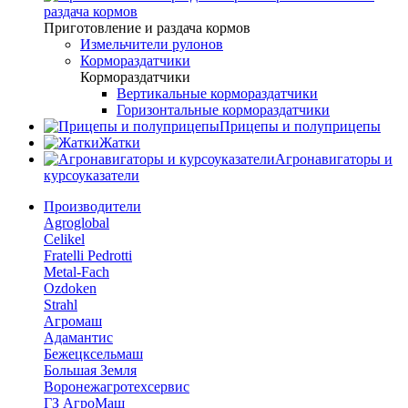
раздача кормов
Приготовление и раздача кормов
Измельчители рулонов
Кормораздатчики
Кормораздатчики
Вертикальные кормораздатчики
Горизонтальные кормораздатчики
Прицепы и полуприцепы
Жатки
Агронавигаторы и
курсоуказатели
Производители
Agroglobal
Celikel
Fratelli Pedrotti
Metal-Fach
Ozdoken
Strahl
Агромаш
Адамантис
Бежецксельмаш
Большая Земля
Воронежагротехсервис
ГЗ АгроМаш