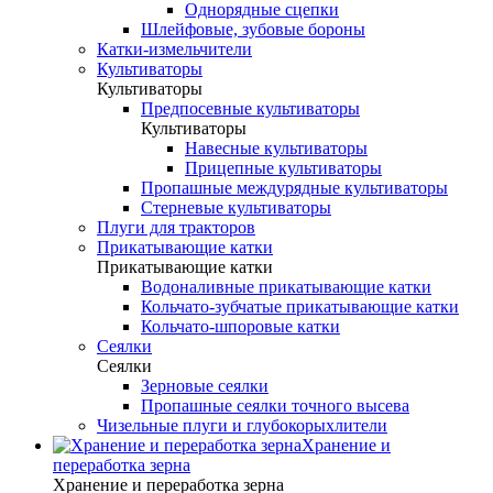
Однорядные сцепки
Шлейфовые, зубовые бороны
Катки-измельчители
Культиваторы
Культиваторы
Предпосевные культиваторы
Культиваторы
Навесные культиваторы
Прицепные культиваторы
Пропашные междурядные культиваторы
Стерневые культиваторы
Плуги для тракторов
Прикатывающие катки
Прикатывающие катки
Водоналивные прикатывающие катки
Кольчато-зубчатые прикатывающие катки
Кольчато-шпоровые катки
Сеялки
Сеялки
Зерновые сеялки
Пропашные сеялки точного высева
Чизельные плуги и глубокорыхлители
Хранение и
переработка зерна
Хранение и переработка зерна