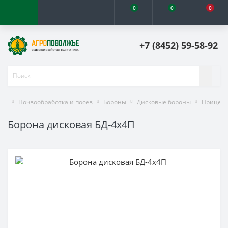
0
0
0
+7 (8452) 59-58-92
Почвообработка и посев
Бороны
Дисковые бороны
Прицепн
Борона дисковая БД-4х4П