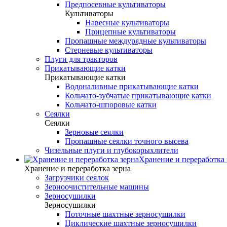
Предпосевные культиваторы
Культиваторы
Навесные культиваторы
Прицепные культиваторы
Пропашные междурядные культиваторы
Стерневые культиваторы
Плуги для тракторов
Прикатывающие катки
Прикатывающие катки
Водоналивные прикатывающие катки
Кольчато-зубчатые прикатывающие катки
Кольчато-шпоровые катки
Сеялки
Сеялки
Зерновые сеялки
Пропашные сеялки точного высева
Чизельные плуги и глубокорыхлители
Хранение и переработка 
Хранение и переработка зерна
Загрузчики сеялок
Зерноочистительные машины
Зерносушилки
Зерносушилки
Поточные шахтные зерносушилки
Циклические шахтные зерносушилки