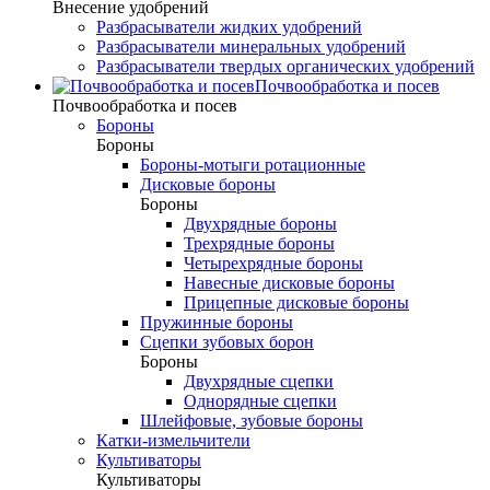
Внесение удобрений
Разбрасыватели жидких удобрений
Разбрасыватели минеральных удобрений
Разбрасыватели твердых органических удобрений
Почвообработка и посев
Почвообработка и посев
Бороны
Бороны
Бороны-мотыги ротационные
Дисковые бороны
Бороны
Двухрядные бороны
Трехрядные бороны
Четырехрядные бороны
Навесные дисковые бороны
Прицепные дисковые бороны
Пружинные бороны
Сцепки зубовых борон
Бороны
Двухрядные сцепки
Однорядные сцепки
Шлейфовые, зубовые бороны
Катки-измельчители
Культиваторы
Культиваторы