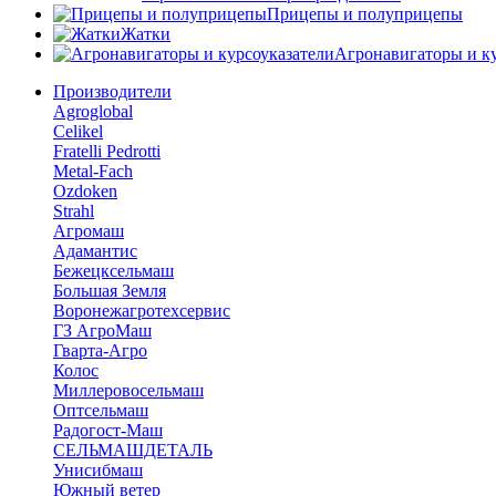
Прицепы и полуприцепы
Жатки
Агронавигаторы и ку
Производители
Agroglobal
Celikel
Fratelli Pedrotti
Metal-Fach
Ozdoken
Strahl
Агромаш
Адамантис
Бежецксельмаш
Большая Земля
Воронежагротехсервис
ГЗ АгроМаш
Гварта-Агро
Колос
Миллеровосельмаш
Оптсельмаш
Радогост-Маш
СЕЛЬМАШДЕТАЛЬ
Унисибмаш
Южный ветер