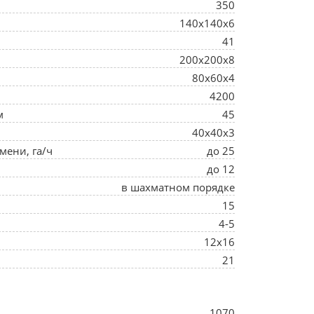
350
140х140х6
41
200х200х8
80х60х4
4200
м
45
40х40х3
мени, га/ч
до 25
до 12
в шахматном порядке
15
4-5
12х16
21
1070