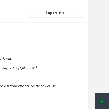
Гарантия
астбищ;
, заделки удобрений;
орой в транспортное положение
0