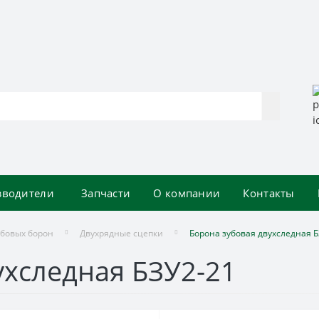
зводители
Запчасти
О компании
Контакты
убовых борон
Двухрядные сцепки
Борона зубовая двухследная Б
ухследная БЗУ2-21